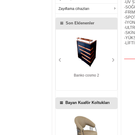
-UV S
-SOĞ
Zayıflama cihazları
-FRİ
-SPO
-İYON
Son Eklenenler
-ULT
-SKİ
-YÜK
-LİFT
Cosmo ikili tezgah ışıklı
Banko cosmo 2
Ba
Bayan Kuaför Koltukları