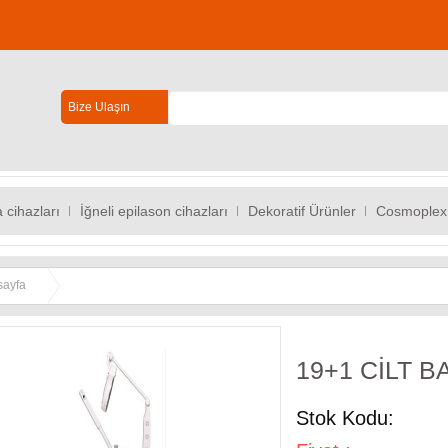
Bize Ulaşın
 cihazları
İğneli epilason cihazları
Dekoratif Ürünler
Cosmoplex
sayfa
19+1 CİLT B
Stok Kodu: