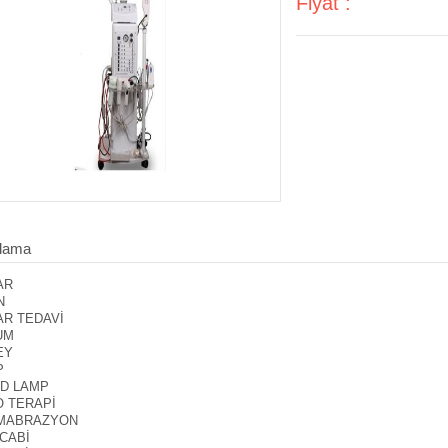
Fiyat :
lama
AR
N
AR TEDAVİ
UM
EY
P
D LAMP
O TERAPİ
MABRAZYON
 CABİ