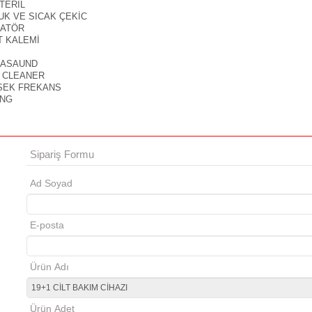
TERİL
UK VE SICAK ÇEKİC
MATÖR
T KALEMİ
RASAUND
N CLEANER
SEK FREKANS
İNG
Sipariş Formu
nko cosmo
Tezgah ön ayaklık
Ad Soyad
E-posta
Ürün Adı
Ürün Adet