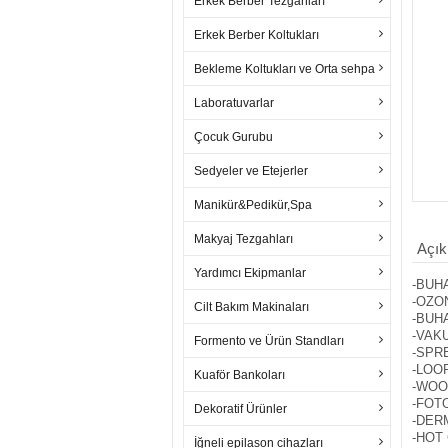
Erkek Berber Tezgahları
Erkek Berber Koltukları
Bekleme Koltukları ve Orta sehpa
Laboratuvarlar
Çocuk Gurubu
Sedyeler ve Etejerler
Manikür&Pedikür,Spa
Makyaj Tezgahları
Açık
Yardımcı Ekipmanlar
-BUH
-OZO
Cilt Bakım Makinaları
-BUH
-VAK
Formento ve Ürün Standları
-SPR
-LOO
Kuaför Bankoları
-WOO
-FOT
Dekoratif Ürünler
-DER
-HOT
İğneli epilason cihazları