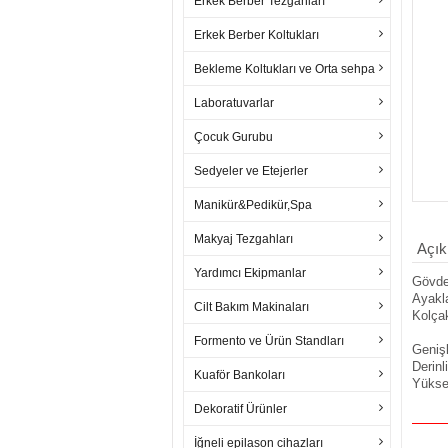
Erkek Berber Tezgahları
Erkek Berber Koltukları
Bekleme Koltukları ve Orta sehpa
Laboratuvarlar
Çocuk Gurubu
Sedyeler ve Etejerler
Manikür&Pedikür,Spa
Makyaj Tezgahları
Açık
Yardımcı Ekipmanlar
Gövde
Ayakla
Cilt Bakım Makinaları
Kolçak
Formento ve Ürün Standları
Genişl
Derinl
Kuaför Bankoları
Yükse
Dekoratif Ürünler
İğneli epilason cihazları