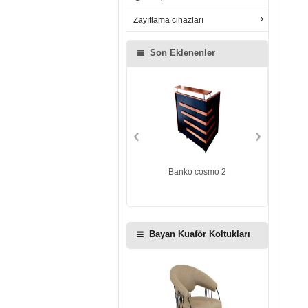
Zayıflama cihazları
Son Eklenenler
Cosmo ikili tezgah ışıklı
Banko cosmo 2
Ba
Bayan Kuaför Koltukları