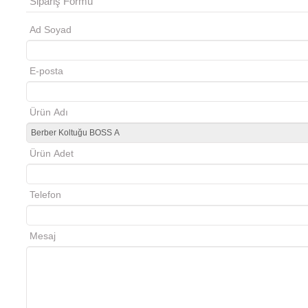
Sipariş Formu
Ad Soyad
E-posta
Ürün Adı
Ürün Adet
nko cosmo
Tezgah ön ayaklık
Telefon
Mesaj