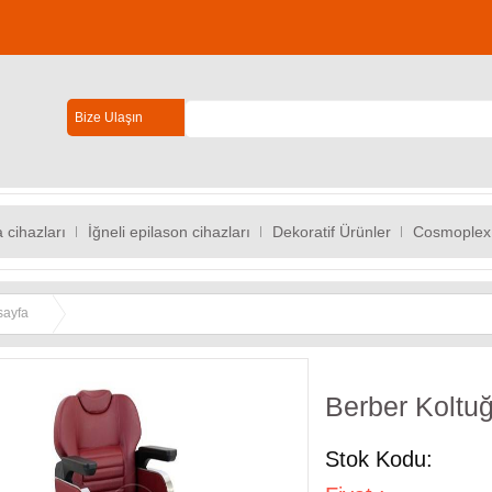
Bize Ulaşın
 cihazları
İğneli epilason cihazları
Dekoratif Ürünler
Cosmoplex
sayfa
Berber Kolt
Stok Kodu: