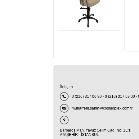
İletişim
0 (216) 317 00 90 - 0 (216) 317 58 00 
muharrem.sahin@cosmoplex.com.tr
Barbaros Mah. Yavuz Selim Cad. No: 15/1
ATAŞEHİR - İSTANBUL