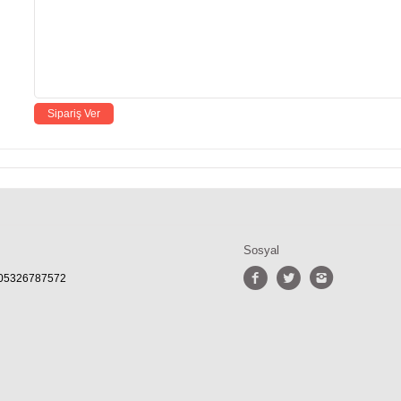
Sosyal
- 05326787572