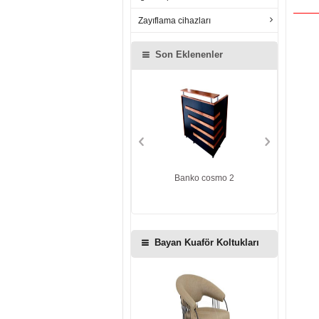
Zayıflama cihazları
Son Eklenenler
Cosmo ikili tezgah ışıklı
Banko cosmo 2
Ba
Bayan Kuaför Koltukları