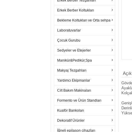
Erkek Berber Tezgahları
Erkek Berber Koltukları
Bekleme Koltukları ve Orta sehpa
Laboratuvarlar
Çocuk Gurubu
Sedyeler ve Etejerler
Manikür&Pedikür,Spa
Makyaj Tezgahları
Açık
Yardımcı Ekipmanlar
Gövde
Ayakla
Cilt Bakım Makinaları
Kolçak
Formento ve Ürün Standları
Genişl
Derinl
Kuaför Bankoları
Yükse
Dekoratif Ürünler
İğneli epilason cihazları