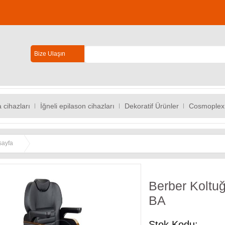
Bize Ulaşın
 cihazları
İğneli epilason cihazları
Dekoratif Ürünler
Cosmoplex
sayfa
Berber Kolt
BA
Stok Kodu: