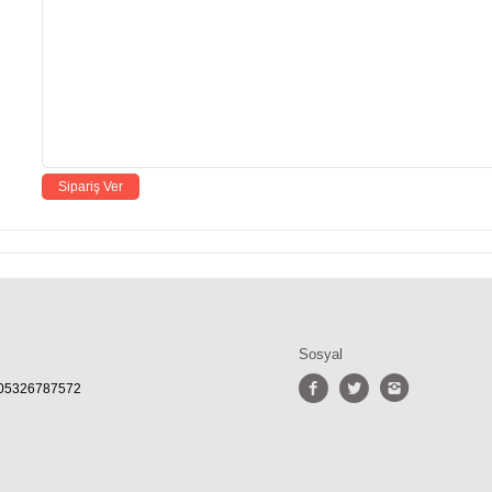
Sosyal
- 05326787572