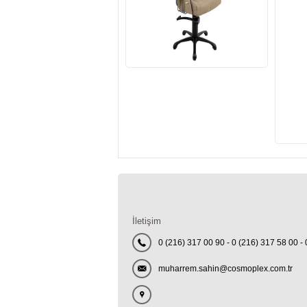
İletişim
0 (216) 317 00 90 - 0 (216) 317 58 00 
muharrem.sahin@cosmoplex.com.tr